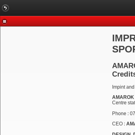
IMPR
SPO
AMARO
Credit
Impint an
AMAROK 
Centre st
Phone :
07
CEO :
AM
DESIGN,